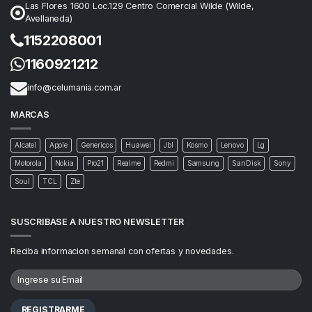
Las Flores 1600 Loc.129 Centro Comercial Wilde (Wilde,
Avellaneda)
1152208001
1160921212
info@celumania.com.ar
MARCAS
Alcatel
Apple
Genericos
Huawei
Jbl
Kosmo
Lenovo
Lg
Motorola
Nokia
Pro21
Realme
Redmi
Samsung
SanDisk
Sony
Soul
TCL
Zte
SUSCRIBASE A NUESTRO NEWSLETTER
Reciba informacion semanal con ofertas y novedades.