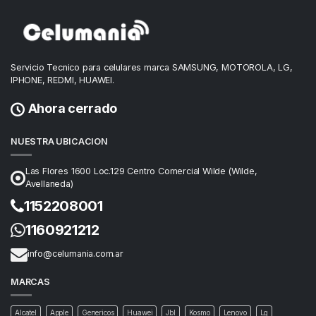
Servicio Tecnico para celulares marca SAMSUNG, MOTOROLA, LG,
IPHONE, REDMI, HUAWEI.
Ahora cerrado
NUESTRA UBICACION
Las Flores 1600 Loc.129 Centro Comercial Wilde (Wilde,
Avellaneda)
1152208001
1160921212
info@celumania.com.ar
MARCAS
Alcatel
Apple
Genericos
Huawei
Jbl
Kosmo
Lenovo
Lg