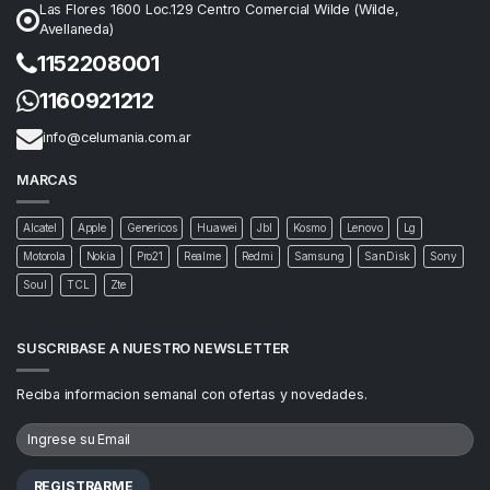
Las Flores 1600 Loc.129 Centro Comercial Wilde (Wilde,
Avellaneda)
1152208001
1160921212
info@celumania.com.ar
MARCAS
Alcatel
Apple
Genericos
Huawei
Jbl
Kosmo
Lenovo
Lg
Motorola
Nokia
Pro21
Realme
Redmi
Samsung
SanDisk
Sony
Soul
TCL
Zte
SUSCRIBASE A NUESTRO NEWSLETTER
Reciba informacion semanal con ofertas y novedades.