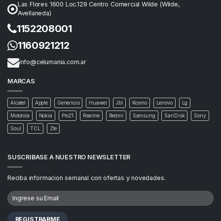
Las Flores 1600 Loc.129 Centro Comercial Wilde (Wilde,
Avellaneda)
1152208001
1160921212
info@celumania.com.ar
MARCAS
Alcatel
Apple
Genericos
Huawei
Jbl
Kosmo
Lenovo
Lg
Motorola
Nokia
Pro21
Realme
Redmi
Samsung
SanDisk
Sony
Soul
TCL
Zte
SUSCRIBASE A NUESTRO NEWSLETTER
Reciba informacion semanal con ofertas y novedades.