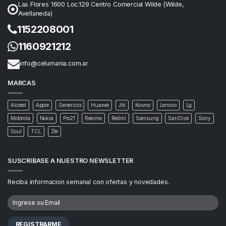
Las Flores 1600 Loc.129 Centro Comercial Wilde (Wilde,
Avellaneda)
1152208001
1160921212
info@celumania.com.ar
MARCAS
Alcatel
Apple
Genericos
Huawei
Jbl
Kosmo
Lenovo
Lg
Motorola
Nokia
Pro21
Realme
Redmi
Samsung
SanDisk
Sony
Soul
TCL
Zte
SUSCRIBASE A NUESTRO NEWSLETTER
Reciba informacion semanal con ofertas y novedades.