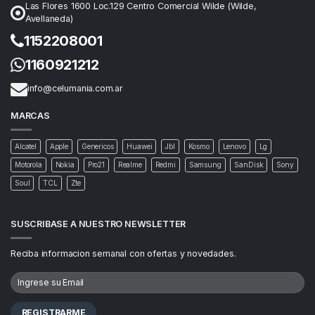
Las Flores 1600 Loc.129 Centro Comercial Wilde (Wilde,
Avellaneda)
1152208001
1160921212
info@celumania.com.ar
MARCAS
Alcatel
Apple
Genericos
Huawei
Jbl
Kosmo
Lenovo
Lg
Motorola
Nokia
Pro21
Realme
Redmi
Samsung
SanDisk
Sony
Soul
TCL
Zte
SUSCRIBASE A NUESTRO NEWSLETTER
Reciba informacion semanal con ofertas y novedades.