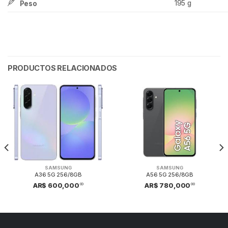
195 g
Peso
PRODUCTOS RELACIONADOS
SAMSUNG
SAMSUNG
A36 5G 256/8GB
A56 5G 256/8GB
00
00
AR$ 600,000
AR$ 780,000