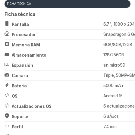
FICHA TECNICA
Ficha técnica
6.7", 1080 x 234
Pantalla
Snapdragon 6 G
Procesador
6GB/8GB/12GB
Memoria RAM
128/256GB
Almacenamiento
sin microSD
Expansión
Triple, 50MP+8
Cámara
5000 mAh
Batería
Android 15
OS
6 actualizacion
Actualizaciones OS
6 aÃ±os
Soporte
7.4 mm
Perfil