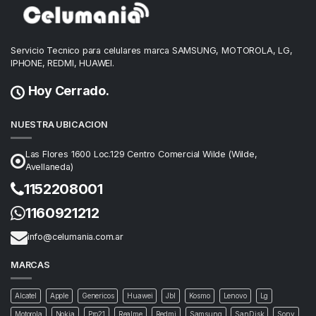
Servicio Tecnico para celulares marca SAMSUNG, MOTOROLA, LG,
IPHONE, REDMI, HUAWEI.
Hoy Cerrado.
NUESTRA UBICACION
Las Flores 1600 Loc.129 Centro Comercial Wilde (Wilde,
Avellaneda)
1152208001
1160921212
info@celumania.com.ar
MARCAS
Alcatel
Apple
Genericos
Huawei
Jbl
Kosmo
Lenovo
Lg
Motorola
Nokia
Pro21
Realme
Redmi
Samsung
SanDisk
Sony