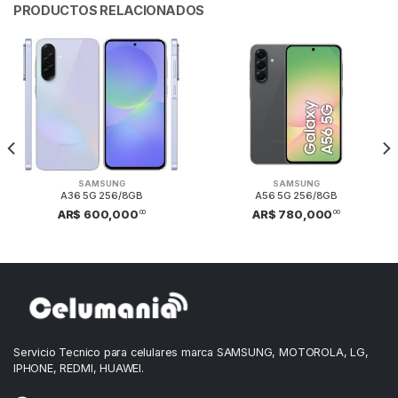
PRODUCTOS RELACIONADOS
SAMSUNG
SAMSUNG
A36 5G 256/8GB
A56 5G 256/8GB
00
00
AR$ 600,000
AR$ 780,000
Servicio Tecnico para celulares marca SAMSUNG, MOTOROLA, LG,
IPHONE, REDMI, HUAWEI.