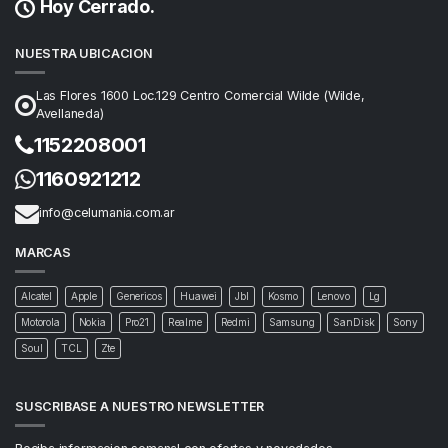
Hoy Cerrado.
NUESTRA UBICACION
Las Flores 1600 Loc.129 Centro Comercial Wilde (Wilde,
Avellaneda)
1152208001
1160921212
info@celumania.com.ar
MARCAS
Alcatel
Apple
Genericos
Huawei
Jbl
Kosmo
Lenovo
Lg
Motorola
Nokia
Pro21
Realme
Redmi
Samsung
SanDisk
Sony
Soul
TCL
Zte
SUSCRIBASE A NUESTRO NEWSLETTER