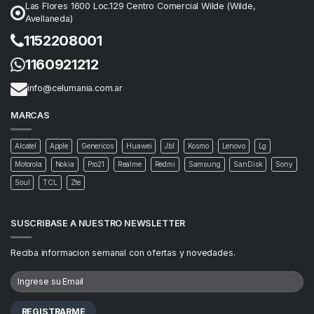
Las Flores 1600 Loc.129 Centro Comercial Wilde (Wilde,
Avellaneda)
1152208001
1160921212
info@celumania.com.ar
MARCAS
Alcatel
Apple
Genericos
Huawei
Jbl
Kosmo
Lenovo
Lg
Motorola
Nokia
Pro21
Realme
Redmi
Samsung
SanDisk
Sony
Soul
TCL
Zte
SUSCRIBASE A NUESTRO NEWSLETTER
Reciba informacion semanal con ofertas y novedades.