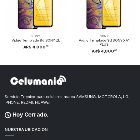
SONY
SONY
Vidrio Templado 9d SONY ZL
Vidrio Templado 9d SONY XA1
PLUS
00
AR$ 4,000
00
AR$ 4,000
Servicio Tecnico para celulares marca SAMSUNG, MOTOROLA, LG,
IPHONE, REDMI, HUAWEI.
Hoy Cerrado.
NUESTRA UBICACION