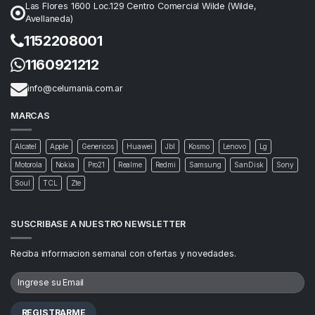
Las Flores 1600 Loc.129 Centro Comercial Wilde (Wilde,
Avellaneda)
1152208001
1160921212
info@celumania.com.ar
MARCAS
Alcatel
Apple
Genericos
Huawei
Jbl
Kosmo
Lenovo
Lg
Motorola
Nokia
Pro21
Realme
Redmi
Samsung
SanDisk
Sony
Soul
TCL
Zte
SUSCRIBASE A NUESTRO NEWSLETTER
Reciba informacion semanal con ofertas y novedades.