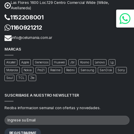
Las Flores 1600 Loc.129 Centro Comercial Wilde (Wilde,
Avellaneda)
1152208001
1160921212
info@celumania.com.ar
MARCAS
Alcatel
Apple
Genericos
Huawei
Jbl
Kosmo
Lenovo
Lg
Motorola
Nokia
Pro21
Realme
Redmi
Samsung
SanDisk
Sony
Soul
TCL
Zte
SUSCRIBASE A NUESTRO NEWSLETTER
Reciba informacion semanal con ofertas y novedades.