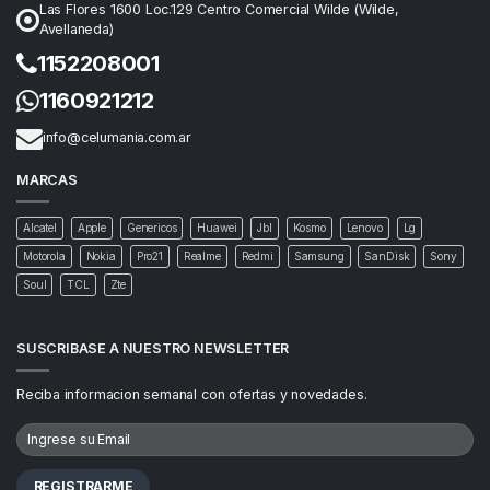
Las Flores 1600 Loc.129 Centro Comercial Wilde (Wilde,
Avellaneda)
1152208001
1160921212
info@celumania.com.ar
MARCAS
Alcatel
Apple
Genericos
Huawei
Jbl
Kosmo
Lenovo
Lg
Motorola
Nokia
Pro21
Realme
Redmi
Samsung
SanDisk
Sony
Soul
TCL
Zte
SUSCRIBASE A NUESTRO NEWSLETTER
Reciba informacion semanal con ofertas y novedades.