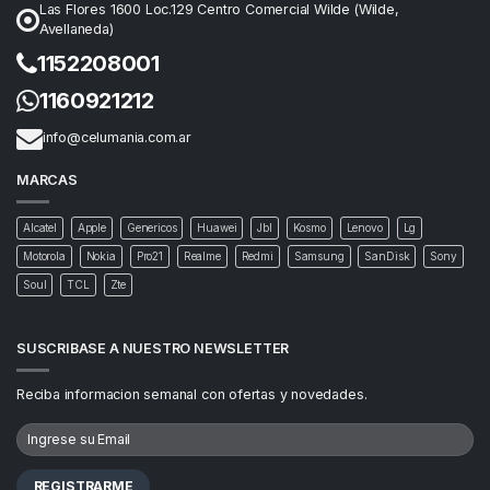
Las Flores 1600 Loc.129 Centro Comercial Wilde (Wilde,
Avellaneda)
1152208001
1160921212
info@celumania.com.ar
MARCAS
Alcatel
Apple
Genericos
Huawei
Jbl
Kosmo
Lenovo
Lg
Motorola
Nokia
Pro21
Realme
Redmi
Samsung
SanDisk
Sony
Soul
TCL
Zte
SUSCRIBASE A NUESTRO NEWSLETTER
Reciba informacion semanal con ofertas y novedades.