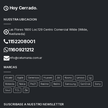
Hoy Cerrado.
NUESTRA UBICACION
Las Flores 1600 Loc.129 Centro Comercial Wilde (Wilde,
Avellaneda)
1152208001
1160921212
info@celumania.com.ar
MARCAS
Alcatel
Apple
Genericos
Huawei
Jbl
Kosmo
Lenovo
Lg
Motorola
Nokia
Pro21
Realme
Redmi
Samsung
SanDisk
Sony
Soul
TCL
Zte
SUSCRIBASE A NUESTRO NEWSLETTER