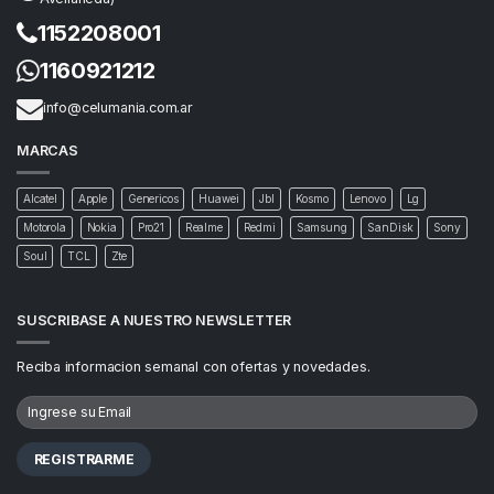
1152208001
1160921212
info@celumania.com.ar
MARCAS
Alcatel
Apple
Genericos
Huawei
Jbl
Kosmo
Lenovo
Lg
Motorola
Nokia
Pro21
Realme
Redmi
Samsung
SanDisk
Sony
Soul
TCL
Zte
SUSCRIBASE A NUESTRO NEWSLETTER
Reciba informacion semanal con ofertas y novedades.