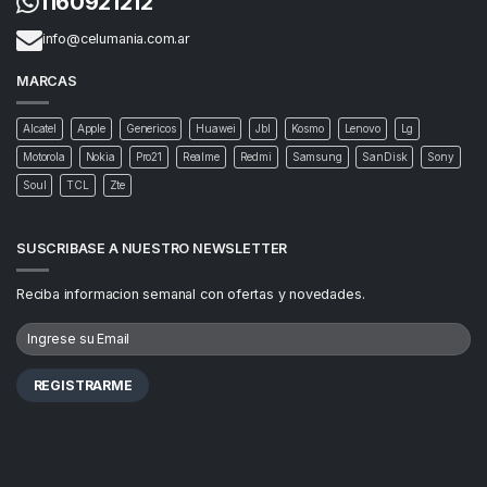
1160921212
info@celumania.com.ar
MARCAS
Alcatel
Apple
Genericos
Huawei
Jbl
Kosmo
Lenovo
Lg
Motorola
Nokia
Pro21
Realme
Redmi
Samsung
SanDisk
Sony
Soul
TCL
Zte
SUSCRIBASE A NUESTRO NEWSLETTER
Reciba informacion semanal con ofertas y novedades.