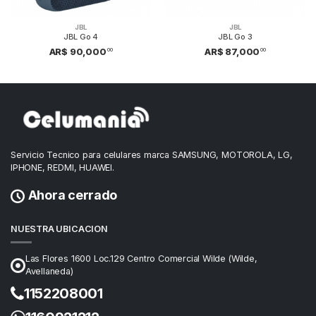
JBL
JBL
JBL Go 4
JBL Go 3
00
00
AR$ 90,000
AR$ 87,000
Servicio Tecnico para celulares marca SAMSUNG, MOTOROLA, LG,
IPHONE, REDMI, HUAWEI.
Ahora cerrado
NUESTRA UBICACION
Las Flores 1600 Loc.129 Centro Comercial Wilde (Wilde,
Avellaneda)
1152208001