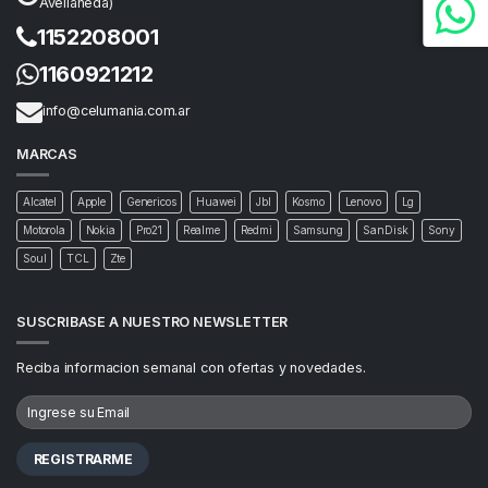
Avellaneda)
1152208001
1160921212
info@celumania.com.ar
MARCAS
Alcatel
Apple
Genericos
Huawei
Jbl
Kosmo
Lenovo
Lg
Motorola
Nokia
Pro21
Realme
Redmi
Samsung
SanDisk
Sony
Soul
TCL
Zte
SUSCRIBASE A NUESTRO NEWSLETTER
Reciba informacion semanal con ofertas y novedades.