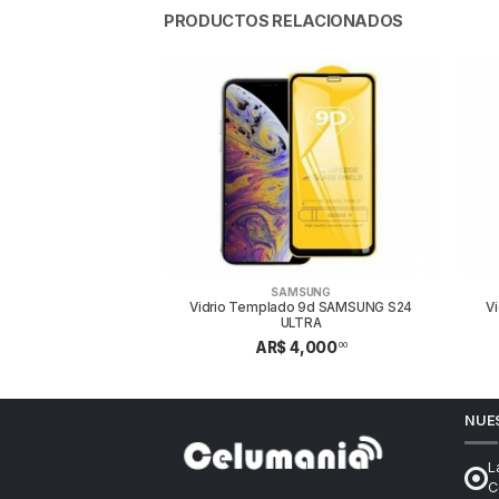
PRODUCTOS RELACIONADOS
MSUNG
SAMSUNG
9d SAMSUNG J6 Y A6
Vidrio Templado 9d SAMSUNG S24
V
ULTRA
4,000
00
AR$ 4,000
00
NUE
L
C