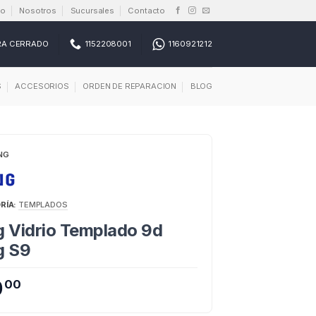
io
Nosotros
Sucursales
Contacto
RA CERRADO
1152208001
1160921212
S
ACCESORIOS
ORDEN DE REPARACION
BLOG
NG
RÍA:
TEMPLADOS
 Vidrio Templado 9d
g S9
0
00