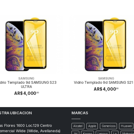
SAMSUNG
SAMSUNG
idrio Templado 9d SAMSUNG S23
Vidrio Templado 9d SAMSUNG S21
ULTRA
AR$ 4,000
00
AR$ 4,000
00
STRA UBICACION
MARCAS
as Flores 1600 Loc.129 Centro
Alcatel
Apple
Genericos
Huawei
omercial Wilde (Wilde, Avellaneda)
Jbl
Kosmo
Lenovo
Lg
Motorola