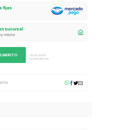
 fijas
en sucursal
 hoy mismo
 CARRITO
Venta online
próximamente
UCTO: