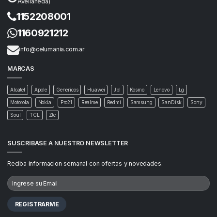
Avellaneda)
1152208001
1160921212
info@celumania.com.ar
MARCAS
Alcatel
Apple
Genericos
Huawei
Jbl
Kosmo
Lenovo
Lg
Motorola
Nokia
Pro21
Realme
Redmi
Samsung
SanDisk
Sony
Soul
TCL
Zte
SUSCRIBASE A NUESTRO NEWSLETTER
Reciba informacion semanal con ofertas y novedades.