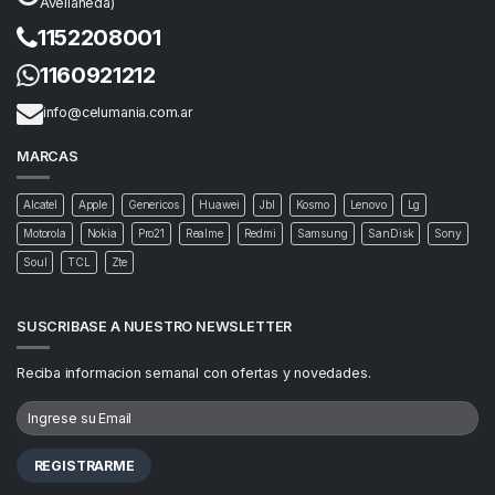
Avellaneda)
1152208001
1160921212
info@celumania.com.ar
MARCAS
Alcatel
Apple
Genericos
Huawei
Jbl
Kosmo
Lenovo
Lg
Motorola
Nokia
Pro21
Realme
Redmi
Samsung
SanDisk
Sony
Soul
TCL
Zte
SUSCRIBASE A NUESTRO NEWSLETTER
Reciba informacion semanal con ofertas y novedades.