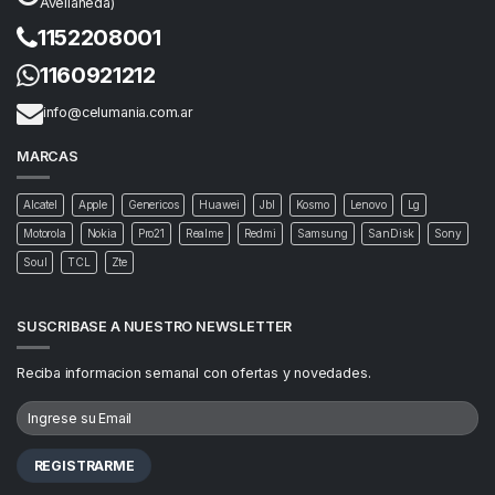
Avellaneda)
1152208001
1160921212
info@celumania.com.ar
MARCAS
Alcatel
Apple
Genericos
Huawei
Jbl
Kosmo
Lenovo
Lg
Motorola
Nokia
Pro21
Realme
Redmi
Samsung
SanDisk
Sony
Soul
TCL
Zte
SUSCRIBASE A NUESTRO NEWSLETTER
Reciba informacion semanal con ofertas y novedades.