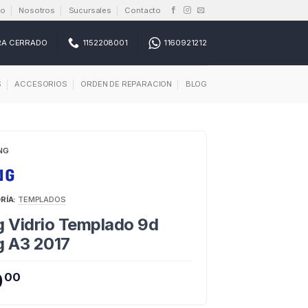
io
Nosotros
Sucursales
Contacto
RA CERRADO
1152208001
1160921212
S
ACCESORIOS
ORDEN DE REPARACION
BLOG
NG
RÍA:
TEMPLADOS
 Vidrio Templado 9d
 A3 2017
0
00