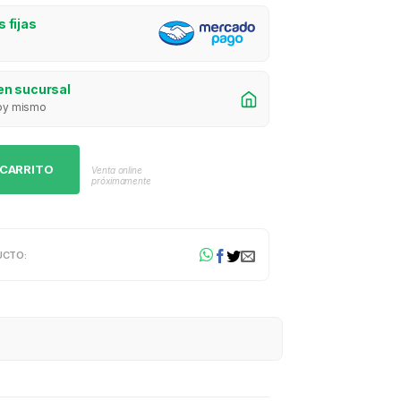
 fijas
en sucursal
 hoy mismo
 CARRITO
Venta online
próximamente
UCTO: