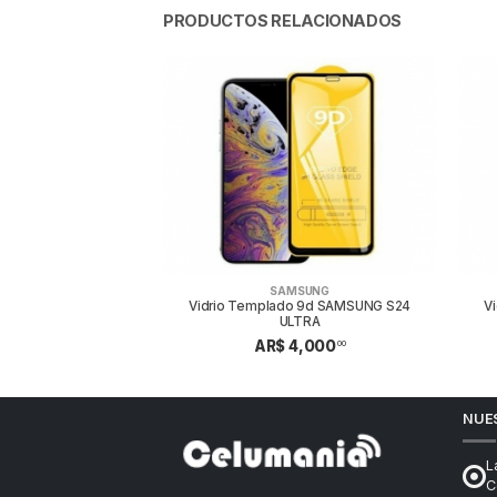
PRODUCTOS RELACIONADOS
MSUNG
SAMSUNG
9d SAMSUNG J6 Y A6
Vidrio Templado 9d SAMSUNG S24
V
ULTRA
4,000
00
AR$ 4,000
00
NUE
L
C