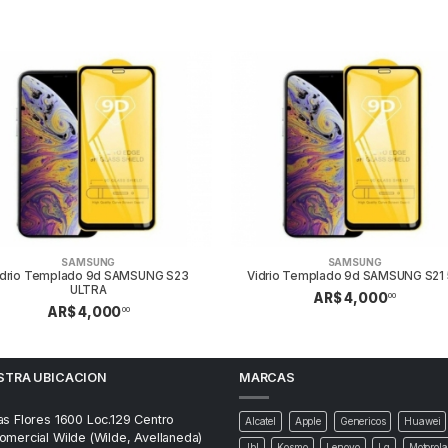
SAMSUNG
SAMSUNG
idrio Templado 9d SAMSUNG S23
Vidrio Templado 9d SAMSUNG S21
ULTRA
AR$ 4,000
00
AR$ 4,000
00
STRA UBICACION
MARCAS
as Flores 1600 Loc.129 Centro
Alcatel
Apple
Genericos
Huawei
omercial Wilde (Wilde, Avellaneda)
Jbl
Kosmo
Lenovo
Lg
Motorola