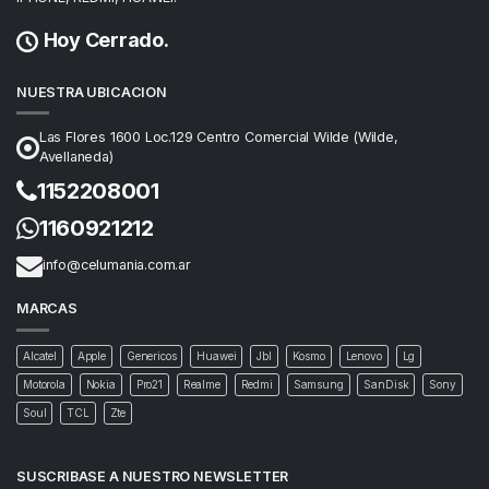
Hoy Cerrado.
NUESTRA UBICACION
Las Flores 1600 Loc.129 Centro Comercial Wilde (Wilde,
Avellaneda)
1152208001
1160921212
info@celumania.com.ar
MARCAS
Alcatel
Apple
Genericos
Huawei
Jbl
Kosmo
Lenovo
Lg
Motorola
Nokia
Pro21
Realme
Redmi
Samsung
SanDisk
Sony
Soul
TCL
Zte
SUSCRIBASE A NUESTRO NEWSLETTER