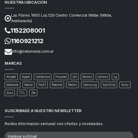
NUESTRA UBICACION
Las Flores 1600 Loc.129 Centro Comercial Wilde (Wilde,
Avellaneda)
1152208001
1160921212
info@celumania.com.ar
MARCAS
Alcatel
Apple
Genericos
Huawei
Jbl
Kosmo
Lenovo
Lg
Motorola
Nokia
Pro21
Realme
Redmi
Samsung
SanDisk
Sony
Soul
TCL
Zte
SUSCRIBASE A NUESTRO NEWSLETTER
Reciba informacion semanal con ofertas y novedades.