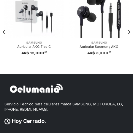
SAMSUNG
SAMSUNG
Auricular AKG Tipo C
Auricular Sasmung AKG
00
00
AR$ 12,000
AR$ 3,000
Servicio Tecnico para celulares marca SAMSUNG, MOTOROLA, LG,
IPHONE, REDMI, HUAWEI.
Hoy Cerrado.