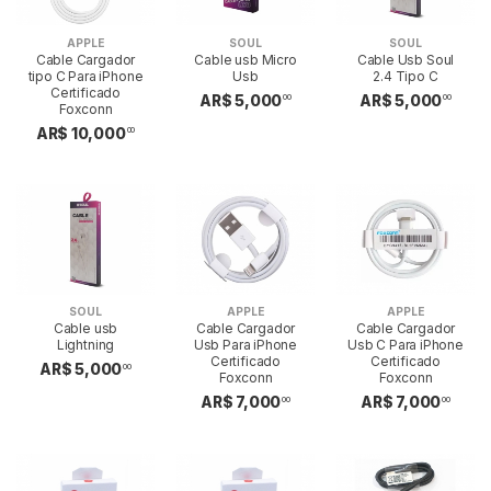
APPLE
SOUL
SOUL
Cable Cargador
Cable usb Micro
Cable Usb Soul
tipo C Para iPhone
Usb
2.4 Tipo C
Certificado
AR$ 5,000
AR$ 5,000
00
00
Foxconn
AR$ 10,000
00
SOUL
APPLE
APPLE
Cable usb
Cable Cargador
Cable Cargador
Lightning
Usb Para iPhone
Usb C Para iPhone
Certificado
Certificado
AR$ 5,000
00
Foxconn
Foxconn
AR$ 7,000
AR$ 7,000
00
00