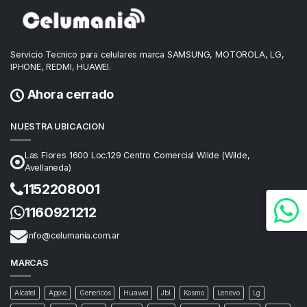
Servicio Tecnico para celulares marca SAMSUNG, MOTOROLA, LG,
IPHONE, REDMI, HUAWEI.
Ahora cerrado
NUESTRA UBICACION
Las Flores 1600 Loc.129 Centro Comercial Wilde (Wilde,
Avellaneda)
1152208001
1160921212
info@celumania.com.ar
MARCAS
Alcatel
Apple
Genericos
Huawei
Jbl
Kosmo
Lenovo
Lg