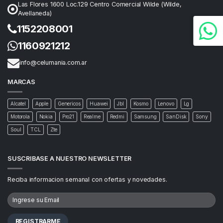
Las Flores 1600 Loc.129 Centro Comercial Wilde (Wilde,
Avellaneda)
1152208001
1160921212
info@celumania.com.ar
MARCAS
Alcatel
Apple
Genericos
Huawei
Jbl
Kosmo
Lenovo
Lg
Motorola
Nokia
Pro21
Realme
Redmi
Samsung
SanDisk
Sony
Soul
TCL
Zte
SUSCRIBASE A NUESTRO NEWSLETTER
Reciba informacion semanal con ofertas y novedades.