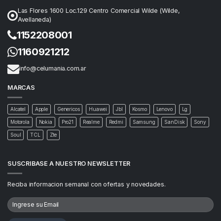
Las Flores 1600 Loc.129 Centro Comercial Wilde (Wilde,
Avellaneda)
1152208001
1160921212
info@celumania.com.ar
MARCAS
Alcatel
Apple
Genericos
Huawei
Jbl
Kosmo
Lenovo
Lg
Motorola
Nokia
Pro21
Realme
Redmi
Samsung
SanDisk
Sony
Soul
TCL
Zte
SUSCRIBASE A NUESTRO NEWSLETTER
Reciba informacion semanal con ofertas y novedades.