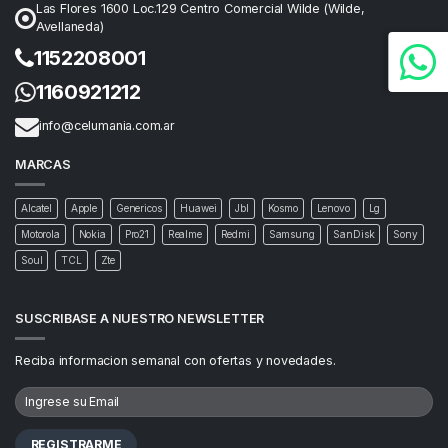
Las Flores 1600 Loc.129 Centro Comercial Wilde (Wilde,
Avellaneda)
1152208001
1160921212
info@celumania.com.ar
MARCAS
Alcatel
Apple
Genericos
Huawei
Jbl
Kosmo
Lenovo
Lg
Motorola
Nokia
Pro21
Realme
Redmi
Samsung
SanDisk
Sony
Soul
TCL
Zte
SUSCRIBASE A NUESTRO NEWSLETTER
Reciba informacion semanal con ofertas y novedades.