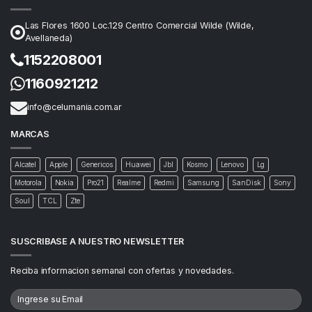
Las Flores 1600 Loc.129 Centro Comercial Wilde (Wilde,
Avellaneda)
1152208001
1160921212
info@celumania.com.ar
MARCAS
Alcatel
Apple
Genericos
Huawei
Jbl
Kosmo
Lenovo
Lg
Motorola
Nokia
Pro21
Realme
Redmi
Samsung
SanDisk
Sony
Soul
TCL
Zte
SUSCRIBASE A NUESTRO NEWSLETTER
Reciba informacion semanal con ofertas y novedades.