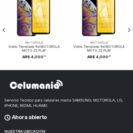
MOTOROLA
MOTOROLA
Vidrio Templado 9d MOTOROLA
Vidrio Templado 9d MOTOROLA
MOTO Z3 PLAY
MOTO Z2 PLAY
00
00
AR$ 4,000
AR$ 4,000
Servicio Tecnico para celulares marca SAMSUNG, MOTOROLA, LG,
IPHONE, REDMI, HUAWEI.
Ahora abierto
NUESTRA UBICACION