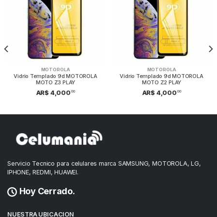
MOTOROLA
MOTOROLA
Vidrio Templado 9d MOTOROLA
Vidrio Templado 9d MOTOROLA
MOTO Z3 PLAY
MOTO Z2 PLAY
00
00
AR$ 4,000
AR$ 4,000
Servicio Tecnico para celulares marca SAMSUNG, MOTOROLA, LG,
IPHONE, REDMI, HUAWEI.
Hoy Cerrado.
NUESTRA UBICACION