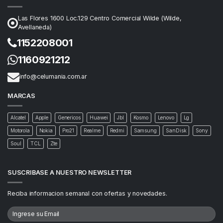
Las Flores 1600 Loc.129 Centro Comercial Wilde (Wilde,
Avellaneda)
1152208001
1160921212
info@celumania.com.ar
MARCAS
Alcatel
Apple
Genericos
Huawei
Jbl
Kosmo
Lenovo
Lg
Motorola
Nokia
Pro21
Realme
Redmi
Samsung
SanDisk
Sony
Soul
TCL
Zte
SUSCRIBASE A NUESTRO NEWSLETTER
Reciba informacion semanal con ofertas y novedades.