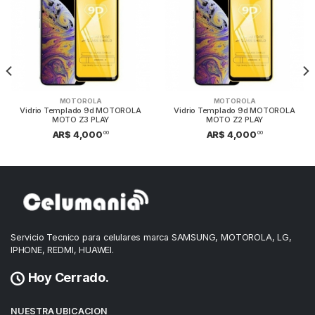
MOTOROLA
MOTOROLA
Vidrio Templado 9d MOTOROLA
Vidrio Templado 9d MOTOROLA
MOTO Z3 PLAY
MOTO Z2 PLAY
00
00
AR$ 4,000
AR$ 4,000
Servicio Tecnico para celulares marca SAMSUNG, MOTOROLA, LG,
IPHONE, REDMI, HUAWEI.
Hoy Cerrado.
NUESTRA UBICACION