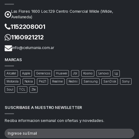
Las Flores 1600 Loc.129 Centro Comercial Wilde (Wilde,
Avellaneda)
1152208001
1160921212
info@celumania.com.ar
MARCAS
Alcatel
Apple
Genericos
Huawei
Jbl
Kosmo
Lenovo
Lg
Motorola
Nokia
Pro21
Realme
Redmi
Samsung
SanDisk
Sony
Soul
TCL
Zte
SUSCRIBASE A NUESTRO NEWSLETTER
Reciba informacion semanal con ofertas y novedades.