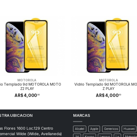
MOTOROLA
MOTOROLA
rio Templado 9d MOTOROLA MOTO
Vidrio Templado 9d MOTOROLA M
Z2 PLAY
Z PLAY
AR$ 4,000
AR$ 4,000
00
00
STRA UBICACION
MARCAS
as Flores 1600 Loc.129 Centro
Alcatel
Apple
Genericos
Huawei
omercial Wilde (Wilde, Avellaneda)
Jbl
Kosmo
Lenovo
Lg
Motorola