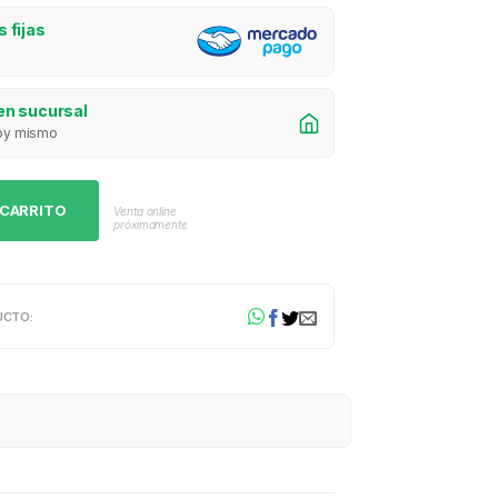
 fijas
en sucursal
 hoy mismo
 CARRITO
Venta online
próximamente
UCTO: