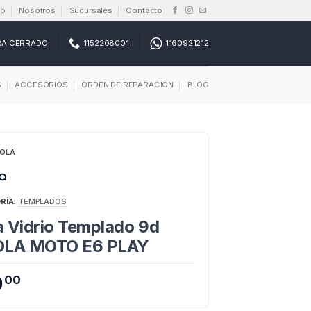
io
Nosotros
Sucursales
Contacto
RA CERRADO
1152208001
1160921212
S
ACCESORIOS
ORDEN DE REPARACION
BLOG
OLA
RÍA:
TEMPLADOS
 Vidrio Templado 9d
LA MOTO E6 PLAY
0
00