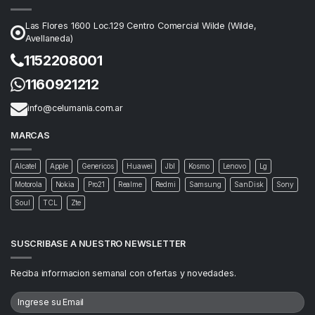
Las Flores 1600 Loc.129 Centro Comercial Wilde (Wilde,
Avellaneda)
1152208001
1160921212
info@celumania.com.ar
MARCAS
Alcatel
Apple
Genericos
Huawei
Jbl
Kosmo
Lenovo
Lg
Motorola
Nokia
Pro21
Realme
Redmi
Samsung
SanDisk
Sony
Soul
TCL
Zte
SUSCRIBASE A NUESTRO NEWSLETTER
Reciba informacion semanal con ofertas y novedades.