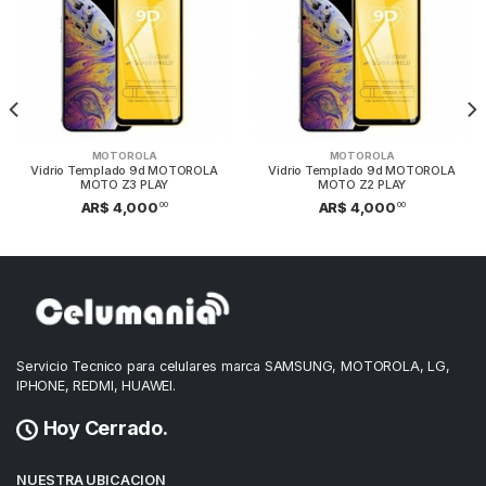
MOTOROLA
MOTOROLA
Vidrio Templado 9d MOTOROLA
Vidrio Templado 9d MOTOROLA
MOTO Z3 PLAY
MOTO Z2 PLAY
00
00
AR$ 4,000
AR$ 4,000
Servicio Tecnico para celulares marca SAMSUNG, MOTOROLA, LG,
IPHONE, REDMI, HUAWEI.
Hoy Cerrado.
NUESTRA UBICACION