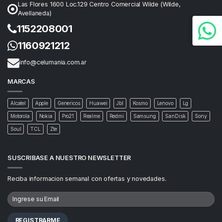
Las Flores 1600 Loc.129 Centro Comercial Wilde (Wilde,
Avellaneda)
1152208001
1160921212
info@celumania.com.ar
MARCAS
Alcatel
Apple
Genericos
Huawei
Jbl
Kosmo
Lenovo
Lg
Motorola
Nokia
Pro21
Realme
Redmi
Samsung
SanDisk
Sony
Soul
TCL
Zte
SUSCRIBASE A NUESTRO NEWSLETTER
Reciba informacion semanal con ofertas y novedades.