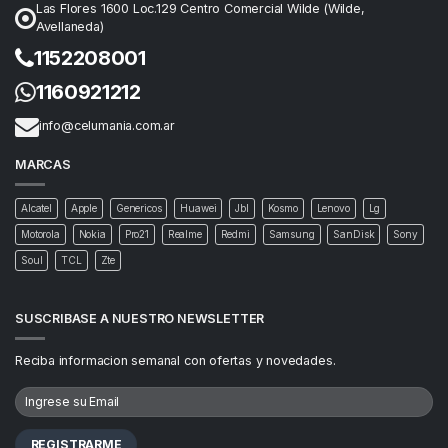
Las Flores 1600 Loc.129 Centro Comercial Wilde (Wilde,
Avellaneda)
1152208001
1160921212
info@celumania.com.ar
MARCAS
Alcatel
Apple
Genericos
Huawei
Jbl
Kosmo
Lenovo
Lg
Motorola
Nokia
Pro21
Realme
Redmi
Samsung
SanDisk
Sony
Soul
TCL
Zte
SUSCRIBASE A NUESTRO NEWSLETTER
Reciba informacion semanal con ofertas y novedades.