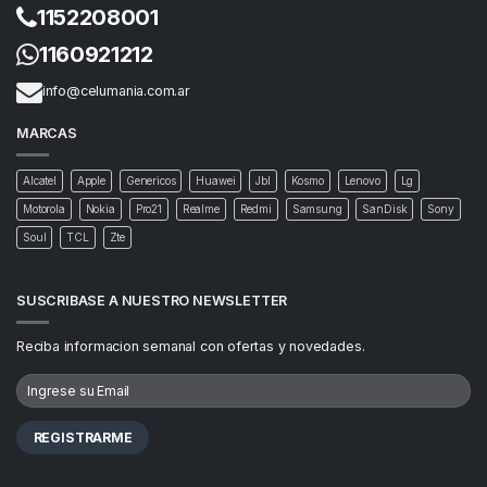
1152208001
1160921212
info@celumania.com.ar
MARCAS
Alcatel
Apple
Genericos
Huawei
Jbl
Kosmo
Lenovo
Lg
Motorola
Nokia
Pro21
Realme
Redmi
Samsung
SanDisk
Sony
Soul
TCL
Zte
SUSCRIBASE A NUESTRO NEWSLETTER
Reciba informacion semanal con ofertas y novedades.