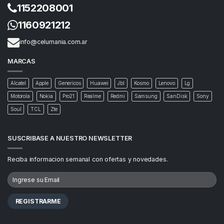
1152208001
1160921212
info@celumania.com.ar
MARCAS
Alcatel
Apple
Genericos
Huawei
Jbl
Kosmo
Lenovo
Lg
Motorola
Nokia
Pro21
Realme
Redmi
Samsung
SanDisk
Sony
Soul
TCL
Zte
SUSCRIBASE A NUESTRO NEWSLETTER
Reciba informacion semanal con ofertas y novedades.