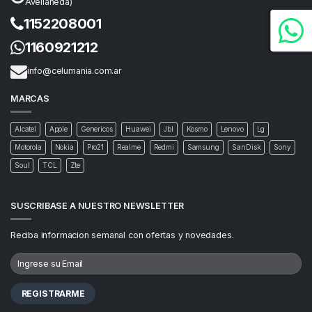
Avellaneda)
1152208001
1160921212
info@celumania.com.ar
MARCAS
Alcatel
Apple
Genericos
Huawei
Jbl
Kosmo
Lenovo
Lg
Motorola
Nokia
Pro21
Realme
Redmi
Samsung
SanDisk
Sony
Soul
TCL
Zte
SUSCRIBASE A NUESTRO NEWSLETTER
Reciba informacion semanal con ofertas y novedades.