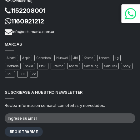
Avellaneda)
1152208001
1160921212
info@celumania.com.ar
MARCAS
Alcatel
Apple
Genericos
Huawei
Jbl
Kosmo
Lenovo
Lg
Motorola
Nokia
Pro21
Realme
Redmi
Samsung
SanDisk
Sony
Soul
TCL
Zte
SUSCRIBASE A NUESTRO NEWSLETTER
Reciba informacion semanal con ofertas y novedades.