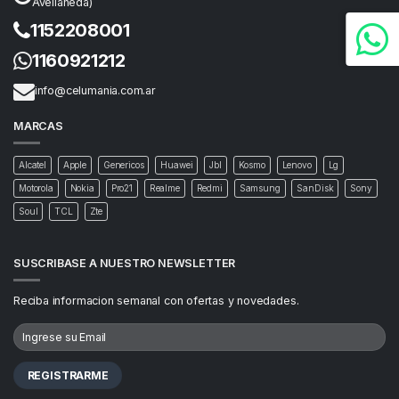
Avellaneda)
1152208001
1160921212
info@celumania.com.ar
MARCAS
Alcatel
Apple
Genericos
Huawei
Jbl
Kosmo
Lenovo
Lg
Motorola
Nokia
Pro21
Realme
Redmi
Samsung
SanDisk
Sony
Soul
TCL
Zte
SUSCRIBASE A NUESTRO NEWSLETTER
Reciba informacion semanal con ofertas y novedades.