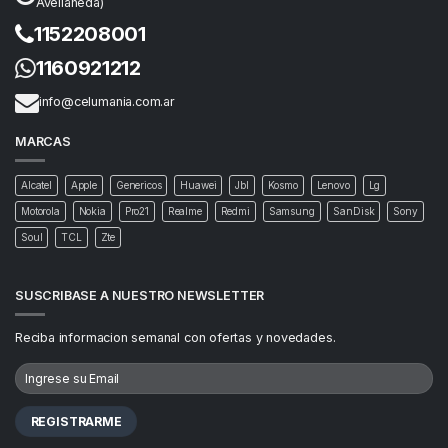
Avellaneda)
1152208001
1160921212
info@celumania.com.ar
MARCAS
Alcatel
Apple
Genericos
Huawei
Jbl
Kosmo
Lenovo
Lg
Motorola
Nokia
Pro21
Realme
Redmi
Samsung
SanDisk
Sony
Soul
TCL
Zte
SUSCRIBASE A NUESTRO NEWSLETTER
Reciba informacion semanal con ofertas y novedades.