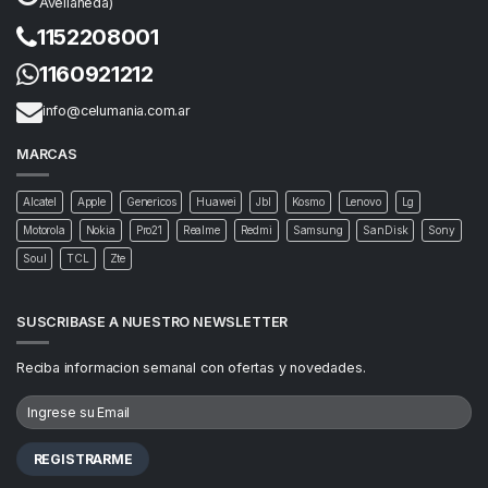
Avellaneda)
1152208001
1160921212
info@celumania.com.ar
MARCAS
Alcatel
Apple
Genericos
Huawei
Jbl
Kosmo
Lenovo
Lg
Motorola
Nokia
Pro21
Realme
Redmi
Samsung
SanDisk
Sony
Soul
TCL
Zte
SUSCRIBASE A NUESTRO NEWSLETTER
Reciba informacion semanal con ofertas y novedades.