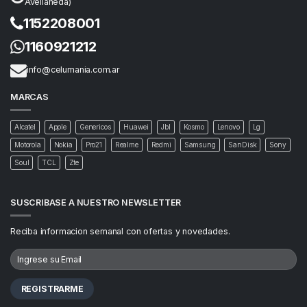
Avellaneda)
1152208001
1160921212
info@celumania.com.ar
MARCAS
Alcatel
Apple
Genericos
Huawei
Jbl
Kosmo
Lenovo
Lg
Motorola
Nokia
Pro21
Realme
Redmi
Samsung
SanDisk
Sony
Soul
TCL
Zte
SUSCRIBASE A NUESTRO NEWSLETTER
Reciba informacion semanal con ofertas y novedades.