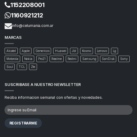
1152208001
1160921212
info@celumania.com.ar
MARCAS
Alcatel
Apple
Genericos
Huawei
Jbl
Kosmo
Lenovo
Lg
Motorola
Nokia
Pro21
Realme
Redmi
Samsung
SanDisk
Sony
Soul
TCL
Zte
SUSCRIBASE A NUESTRO NEWSLETTER
Reciba informacion semanal con ofertas y novedades.