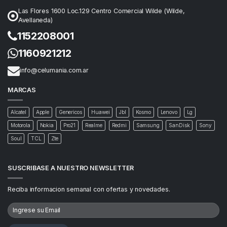
Las Flores 1600 Loc.129 Centro Comercial Wilde (Wilde,
Avellaneda)
1152208001
1160921212
info@celumania.com.ar
MARCAS
Alcatel
Apple
Genericos
Huawei
Jbl
Kosmo
Lenovo
Lg
Motorola
Nokia
Pro21
Realme
Redmi
Samsung
SanDisk
Sony
Soul
TCL
Zte
SUSCRIBASE A NUESTRO NEWSLETTER
Reciba informacion semanal con ofertas y novedades.